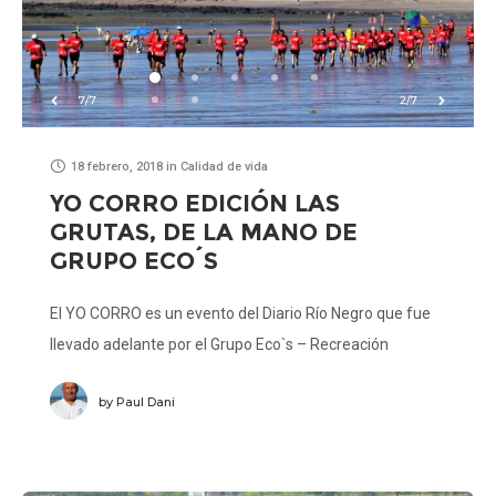
7/7
2/7
18 febrero, 2018
in
Calidad de vida
YO CORRO EDICIÓN LAS
GRUTAS, DE LA MANO DE
GRUPO ECO´S
El YO CORRO es un evento del Diario Río Negro que fue
llevado adelante por el Grupo Eco`s – Recreación
Ambiental el pasado domingo 4 de febrero a partir de las
by
Paul Dani