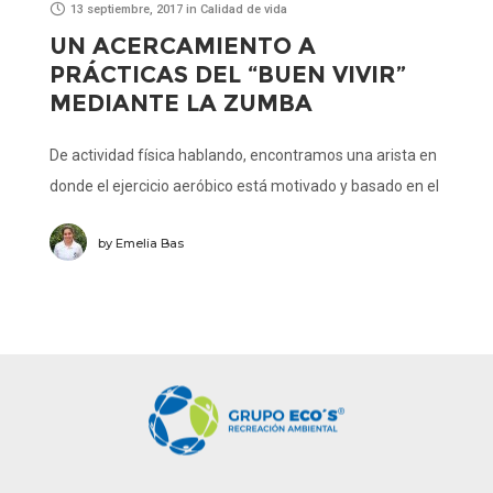
13 septiembre, 2017
in
Calidad de vida
UN ACERCAMIENTO A
PRÁCTICAS DEL “BUEN VIVIR”
MEDIANTE LA ZUMBA
De actividad física hablando, encontramos una arista en
donde el ejercicio aeróbico está motivado y basado en el
baile de ritmos latinos. Hablamos de Zumba. La Zumba
by
Emelia Bas
es un programa de