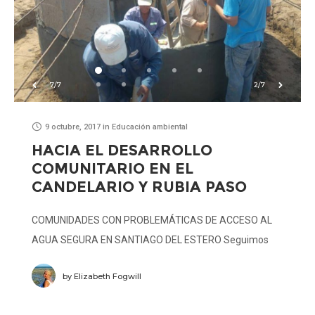
7/7
2/7
9 octubre, 2017
in
Educación ambiental
HACIA EL DESARROLLO
COMUNITARIO EN EL
CANDELARIO Y RUBIA PASO
COMUNIDADES CON PROBLEMÁTICAS DE ACCESO AL
AGUA SEGURA EN SANTIAGO DEL ESTERO Seguimos
avanzando en las obras de acceso al agua en las
by
Elizabeth Fogwill
comunidades de “El Candelario” y “Rubia Paso”