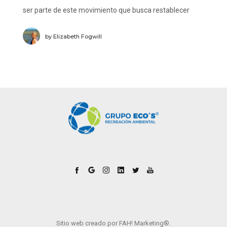
ser parte de este movimiento que busca restablecer
nuestro vínculo con la naturaleza a través del acto
by
Elizabeth Fogwill
fundamental de plantar un árbol nativo.
Sitio web creado por
FAH! Marketing®.