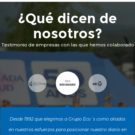
¿Qué dicen de
nosotros?
Testimonio de empresas con las que hemos colaborado
e elegimos a Grupo Eco´s como aliados
Nuestra tr
fuerzos para posicionar nuestro diario en
empresas no